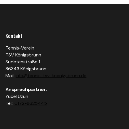
Kontakt
Tennis-Verein
TSV Königsbrunn
Sudetenstraße 1
86343 Königsbrunn
Mail:
info@tennis-tsv-koenigsbrunn.de
Ansprechpartner:
Yücel Uzun
Tel.:
0172-8625445