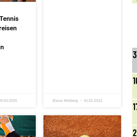
 Tennis
Preisen
nn
3
1
9.03.2025
Klaus Weiberg
01.02.2022
1