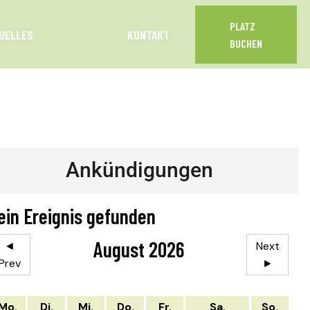
PLATZ
UELLES
KONTAKT
BUCHEN
Ankündigungen
ein Ereignis gefunden
August 2026
◄
Next
Prev
►
Mo.
Di.
Mi.
Do.
Fr.
Sa.
So.