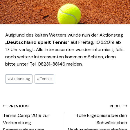
Aufgrund des kalten Wetters wurde nun der Aktionstag
„
Deutschland spielt Tennis
“ auf Freitag, 10.5.2019 ab
17 Uhr verlegt. Alle Interessenten wurden informiert, falls
noch weitere Interessenten kommen möchten, dann
bitte unter Tel. 08231-88146 melden.
Post
#
Aktionstag
#
Tennis
Tags:
Beitragsnavigation
PREVIOUS
NEXT
Tennis Camp 2019 zur
Tolle Ergebnisse bei den
Vorbereitung
Schwäbischen
Sommersaison vom
Nachwuchsmeisterschaften