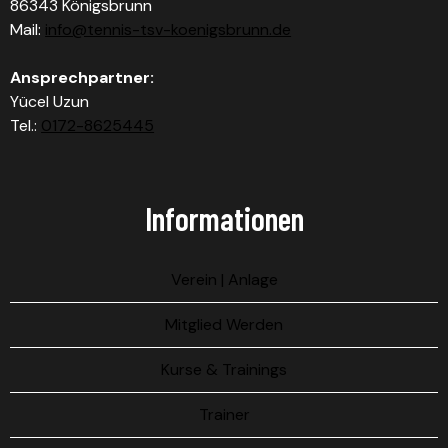
86343 Königsbrunn
Mail:
info@tennis-tsv-koenigsbrunn.de
Ansprechpartner:
Yücel Uzun
Tel.:
0172-8625445
Informationen
Verein | Anlage
Mitglied Werden
Kurse & Trainings
Trainer