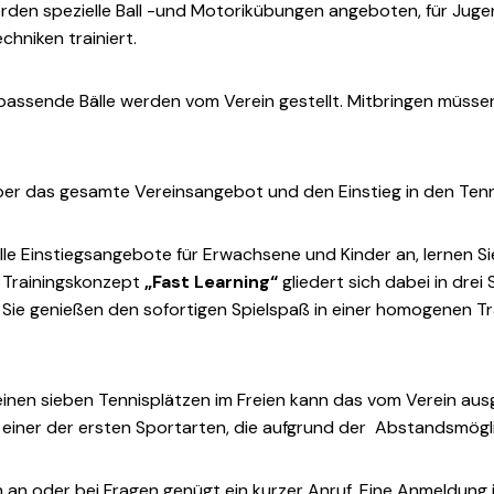
werden spezielle Ball -und Motorikübungen angeboten, für Ju
chniken trainiert.
assende Bälle werden vom Verein gestellt. Mitbringen müssen
er das gesamte Vereinsangebot und den Einstieg in den Tenni
elle Einstiegsangebote für Erwachsene und Kinder an, lernen 
e Trainingskonzept
„Fast Learning“
gliedert sich dabei in drei
 Sie genießen den sofortigen Spielspaß in einer homogenen 
seinen sieben Tennisplätzen im Freien kann das vom Verein au
einer der ersten Sportarten, die aufgrund der Abstandsmögli
ch an oder bei Fragen genügt ein kurzer Anruf. Eine Anmeldung 