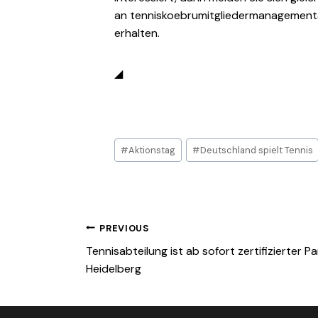
an tenniskoebrumitgliedermanagement@o
erhalten.
◢
Post
#
Aktionstag
#
Deutschland spielt Tennis
Tags:
Beitragsnavigation
PREVIOUS
Tennisabteilung ist ab sofort zertifizierter P
Heidelberg