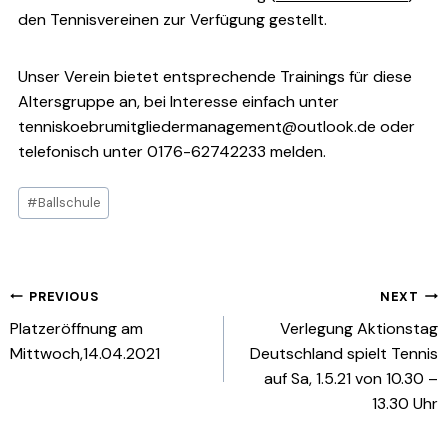
den Tennisvereinen zur Verfügung gestellt.
Unser Verein bietet entsprechende Trainings für diese
Altersgruppe an, bei Interesse einfach unter
tenniskoebrumitgliedermanagement@outlook.de oder
telefonisch unter 0176-62742233 melden.
Post
#
Ballschule
Tags:
Beitragsnavigation
PREVIOUS
NEXT
Platzeröffnung am
Verlegung Aktionstag
Mittwoch,14.04.2021
Deutschland spielt Tennis
auf Sa, 1.5.21 von 10.30 –
13.30 Uhr