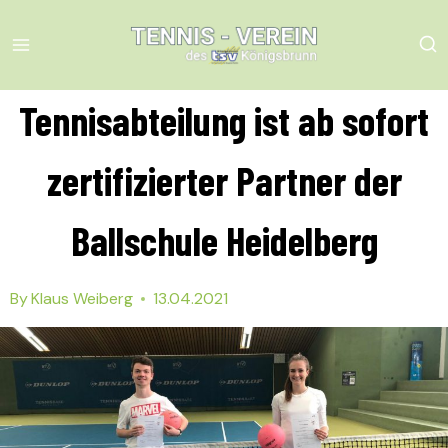
Skip
to
content
Tennisabteilung ist ab sofort
zertifizierter Partner der
Ballschule Heidelberg
By
Klaus Weiberg
13.04.2021