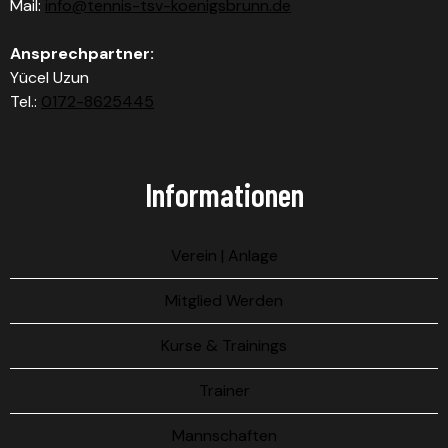
Mail:
info@tennis-tsv-koenigsbrunn.de
Ansprechpartner:
Yücel Uzun
Tel.:
0172-8625445
Informationen
Verein | Anlage
Mitglied Werden
Kurse & Trainings
Trainer
Mannschaften