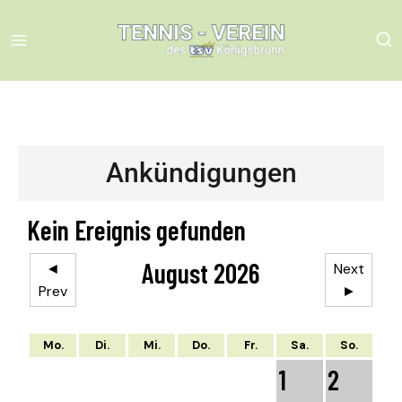
Ankündigungen
Kein Ereignis gefunden
August 2026
◄
Next
Prev
►
Mo.
Di.
Mi.
Do.
Fr.
Sa.
So.
1
2