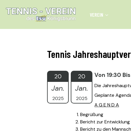
Skip
to
VEREIN
content
PADEL PLÄTZE | AUG
Tennis Jahreshauptve
Von 19:30 Bis
20
20
Die Jahreshauptv
Jan.
Jan.
Geplante Agenda
2025
2025
A G E N D A
Begrüßung
Bericht zur Entwicklung
Bericht zu den Mannsch