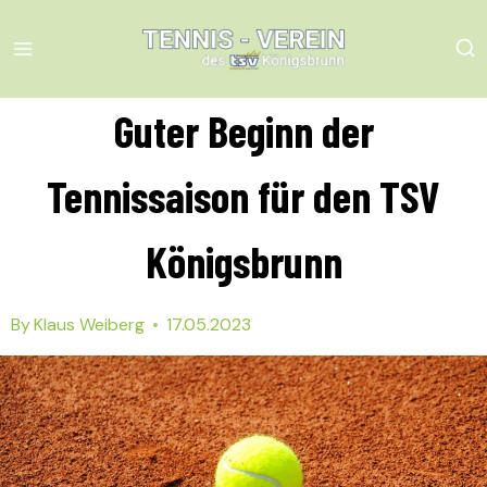
Skip
to
content
Guter Beginn der
Tennissaison für den TSV
Königsbrunn
By
Klaus Weiberg
17.05.2023