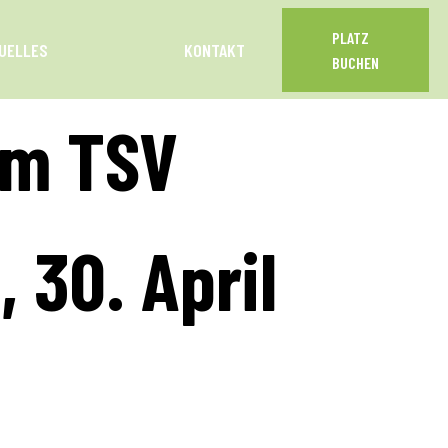
PLATZ
UELLES
KONTAKT
BUCHEN
im TSV
 30. April