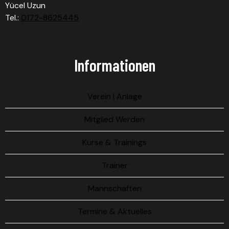
Yücel Uzun
Tel.:
0172-8625445
Informationen
Verein | Anlage
Mitglied Werden
Kurse & Trainings
Trainer
Mannschaften
Termine & Aktuelles