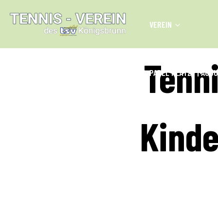
Skip
to
VEREIN
content
Tenni
PADEL PLÄTZE | AUG
Kinde