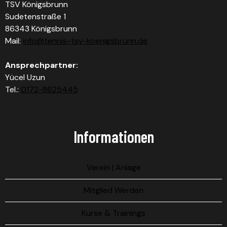
TSV Königsbrunn
Sudetenstraße 1
86343 Königsbrunn
Mail:
info@tennis-tsv-koenigsbrunn.de
Ansprechpartner:
Yücel Uzun
Tel.:
0172-8625445
Informationen
Verein | Anlage
Mitglied Werden
Kurse & Trainings