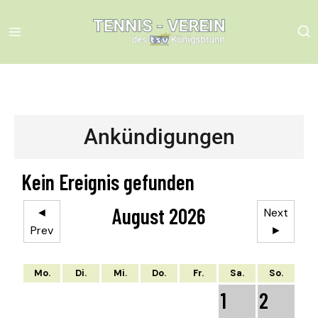
Ankündigungen
Kein Ereignis gefunden
August 2026
◄
Next
Prev
►
Mo.
Di.
Mi.
Do.
Fr.
Sa.
So.
1
2