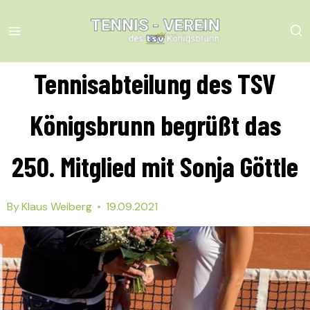
Skip
to
content
Tennisabteilung des TSV
Königsbrunn begrüßt das
250. Mitglied mit Sonja Göttle
By
Klaus Weiberg
19.09.2021