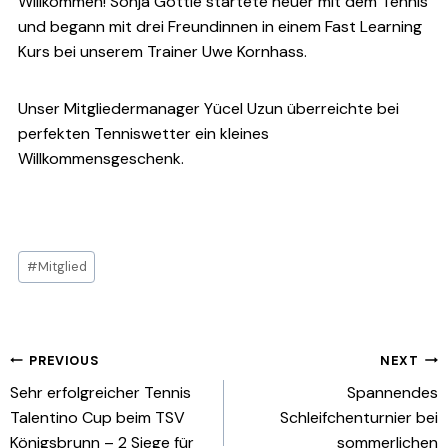
Willkommen! Sonja Göttle startete heuer mit dem Tennis
und begann mit drei Freundinnen in einem Fast Learning
Kurs bei unserem Trainer Uwe Kornhass.
Unser Mitgliedermanager Yücel Uzun überreichte bei
perfekten Tenniswetter ein kleines
Willkommensgeschenk.
Post
#
Mitglied
Tags:
Beitragsnavigation
PREVIOUS
NEXT
Sehr erfolgreicher Tennis
Spannendes
Talentino Cup beim TSV
Schleifchenturnier bei
Königsbrunn – 2 Siege für
sommerlichen