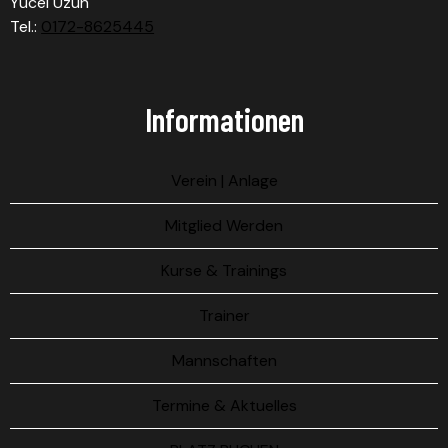
Yücel Uzun
Tel.:
0172-8625445
Informationen
Verein | Anlage
Mitglied Werden
Kurse & Trainings
Trainer
Mannschaften
Termine & Aktuelles