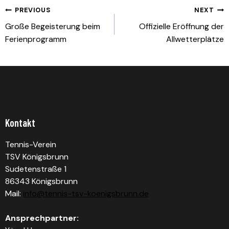
Beitragsnavigation
PREVIOUS
NEXT
Große Begeisterung beim
Offizielle Eröffnung der
Ferienprogramm
Allwetterplätze
Kontakt
Tennis-Verein
TSV Königsbrunn
Sudetenstraße 1
86343 Königsbrunn
Mail:
info@tennis-tsv-koenigsbrunn.de
Ansprechpartner: