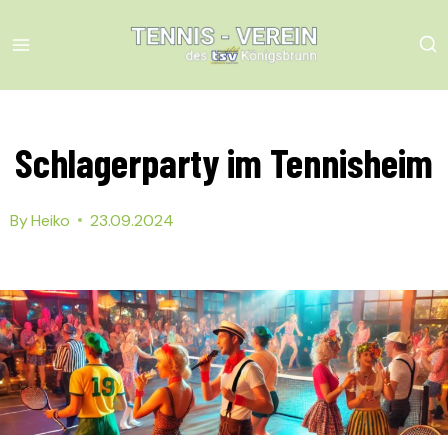
Skip
to
content
Schlagerparty im Tennisheim
By
Heiko
23.09.2024