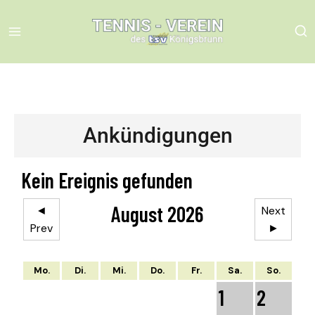
Ankündigungen
Kein Ereignis gefunden
August 2026
◄
Next
Prev
►
Mo.
Di.
Mi.
Do.
Fr.
Sa.
So.
1
2