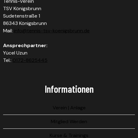
Tennis-Verein
TSV Königsbrunn
Sudetenstraße 1
86343 Königsbrunn
Mail:
info@tennis-tsv-koenigsbrunn.de
Ansprechpartner:
Yücel Uzun
Tel.:
0172-8625445
Informationen
Verein | Anlage
Mitglied Werden
Kurse & Trainings