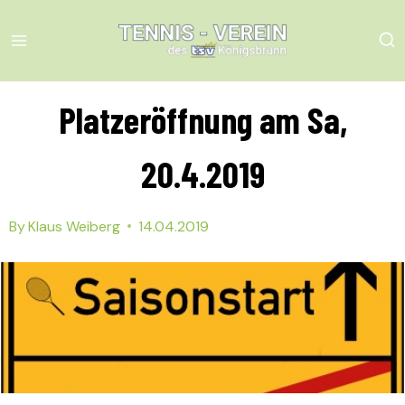
Skip
to
content
Platzeröffnung am Sa,
20.4.2019
By
Klaus Weiberg
14.04.2019