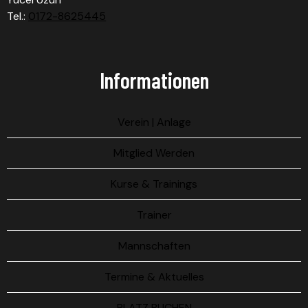
Tel.:
0172-8625445
Informationen
Verein | Anlage
Mitglied Werden
Kurse & Trainings
Trainer
Mannschaften
Termine & Aktuelles
PLATZ BUCHEN