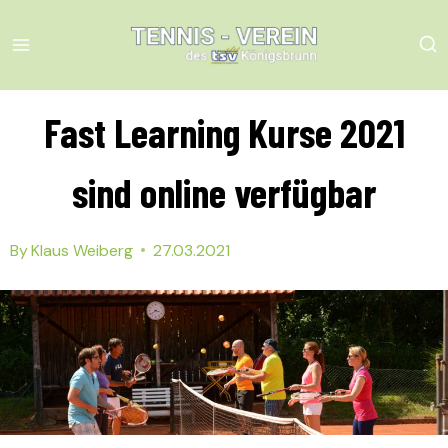
Skip
to
content
Fast Learning Kurse 2021
sind online verfügbar
By
Klaus Weiberg
27.03.2021