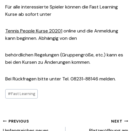
Für alle interessierte Spieler können die Fast Learning
Kurse ab sofort unter
Tennis People Kurse 20201
online und die Anmeldung
kann beginnen. Abhängig von den
behördlichen Regelungen (Gruppengröße, etc.) kann es
bei den Kursen zu Änderungen kommen.
Bei Rückfragen bitte unter Tel. 08231-88146 melden.
Post
#
Fast Learning
Tags:
Beitragsnavigation
PREVIOUS
NEXT
Umfangreiches neues
Platzeröffnung am