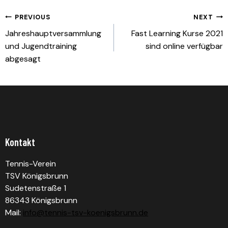
Beitragsnavigation
PREVIOUS
NEXT
Jahreshauptversammlung
Fast Learning Kurse 2021
und Jugendtraining
sind online verfügbar
abgesagt
Kontakt
Tennis-Verein
TSV Königsbrunn
Sudetenstraße 1
86343 Königsbrunn
Mail:
info@tennis-tsv-koenigsbrunn.de