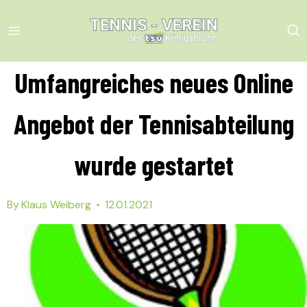
Skip
to
content
Umfangreiches neues Online
Angebot der Tennisabteilung
wurde gestartet
By
Klaus Weiberg
12.01.2021