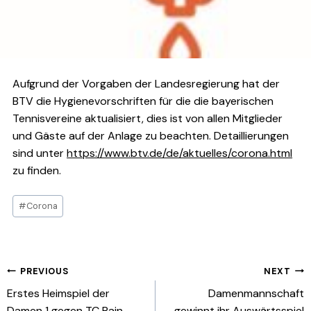
Aufgrund der Vorgaben der Landesregierung hat der
BTV die Hygienevorschriften für die die bayerischen
Tennisvereine aktualisiert, dies ist von allen Mitglieder
und Gäste auf der Anlage zu beachten. Detaillierungen
sind unter
https://www.btv.de/de/aktuelles/corona.html
zu finden.
Post
#
Corona
Tags:
Beitragsnavigation
PREVIOUS
NEXT
Erstes Heimspiel der
Damenmannschaft
Damen 1 gegen TC Rain
gewinnt ihr Auswärtsspiel