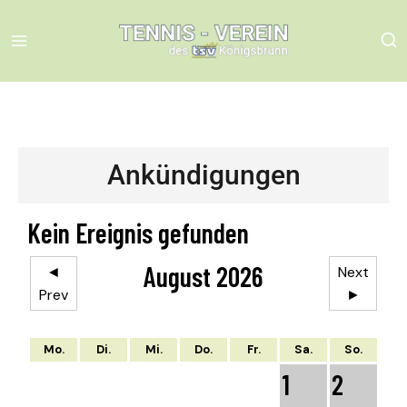
Ankündigungen
Kein Ereignis gefunden
August 2026
◄
Next
Prev
►
Mo.
Di.
Mi.
Do.
Fr.
Sa.
So.
1
2