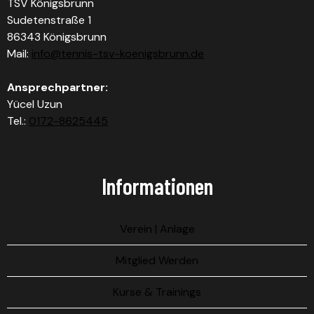
TSV Königsbrunn
Sudetenstraße 1
86343 Königsbrunn
Mail:
info@tennis-tsv-koenigsbrunn.de
Ansprechpartner:
Yücel Uzun
Tel.:
0172-8625445
Informationen
Verein | Anlage
Mitglied Werden
Kurse & Trainings