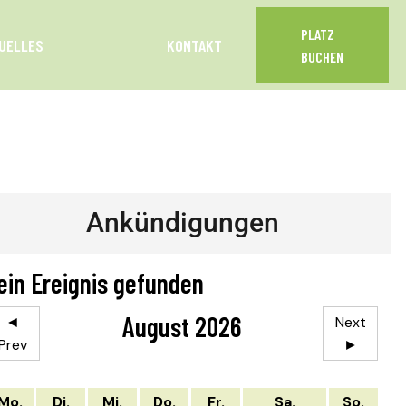
PLATZ
UELLES
KONTAKT
BUCHEN
Ankündigungen
ein Ereignis gefunden
August 2026
◄
Next
Prev
►
Mo.
Di.
Mi.
Do.
Fr.
Sa.
So.