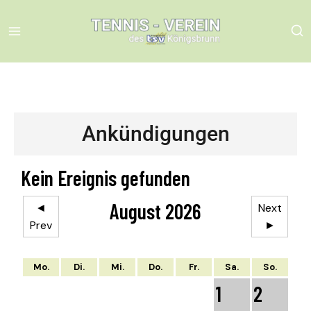
Ankündigungen
Kein Ereignis gefunden
August 2026
◄
Next
Prev
►
Mo.
Di.
Mi.
Do.
Fr.
Sa.
So.
1
2