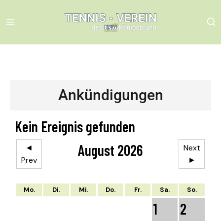
Ankündigungen
Kein Ereignis gefunden
August 2026
◄
Next
Prev
►
Mo.
Di.
Mi.
Do.
Fr.
Sa.
So.
1
2