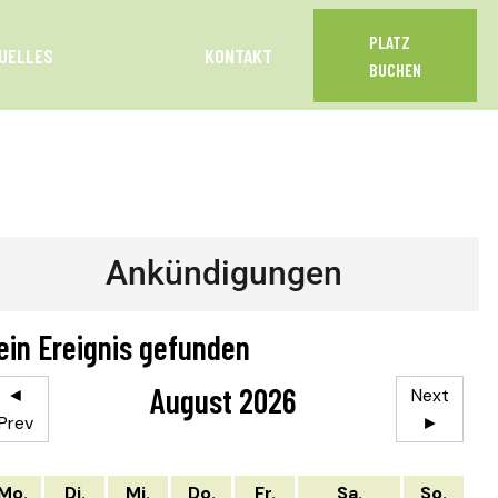
PLATZ
UELLES
KONTAKT
BUCHEN
Ankündigungen
ein Ereignis gefunden
August 2026
◄
Next
Prev
►
Mo.
Di.
Mi.
Do.
Fr.
Sa.
So.