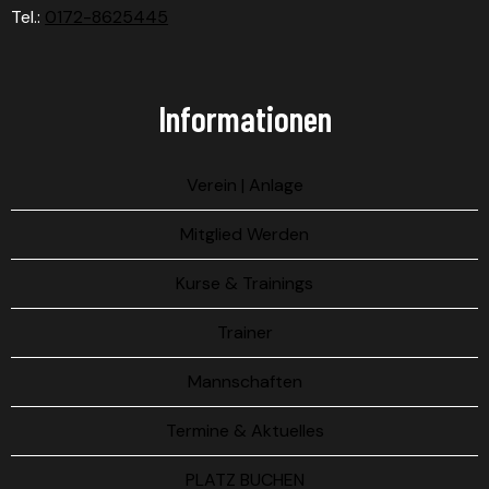
Tel.:
0172-8625445
Informationen
Verein | Anlage
Mitglied Werden
Kurse & Trainings
Trainer
Mannschaften
Termine & Aktuelles
PLATZ BUCHEN