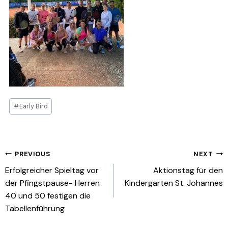
Post
#
Early Bird
Tags:
Beitragsnavigation
PREVIOUS
NEXT
Erfolgreicher Spieltag vor
Aktionstag für den
der Pfingstpause- Herren
Kindergarten St. Johannes
40 und 50 festigen die
Tabellenführung