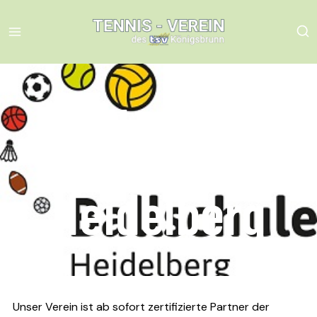
Skip
to
content
Ballschule
Heidelberg
Unser Verein ist ab sofort zertifizierte Partner der