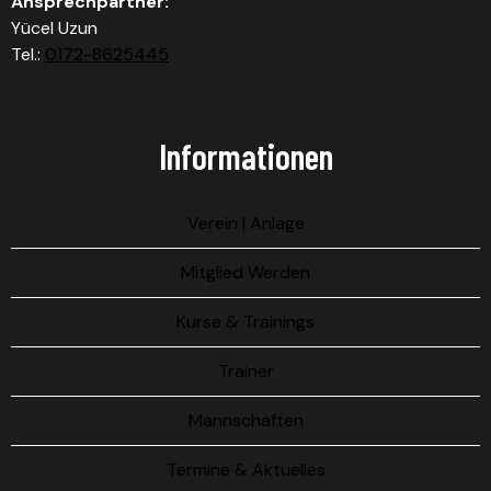
Ansprechpartner:
Yücel Uzun
Tel.:
0172-8625445
Informationen
Verein | Anlage
Mitglied Werden
Kurse & Trainings
Trainer
Mannschaften
Termine & Aktuelles