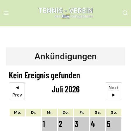
Ankündigungen
Kein Ereignis gefunden
Juli 2026
◄
Next
Prev
►
Mo.
Di.
Mi.
Do.
Fr.
Sa.
So.
1
2
3
4
5