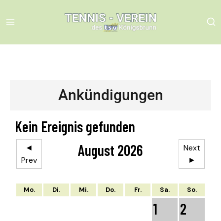
Ankündigungen
Kein Ereignis gefunden
August 2026
◄
Next
Prev
►
Mo.
Di.
Mi.
Do.
Fr.
Sa.
So.
1
2