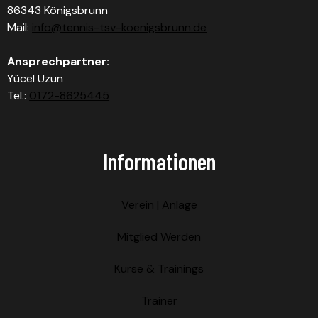
86343 Königsbrunn
Mail:
info@tennis-tsv-koenigsbrunn.de
Ansprechpartner:
Yücel Uzun
Tel.:
0172-8625445
Informationen
Verein | Anlage
Mitglied Werden
Kurse & Trainings
Trainer