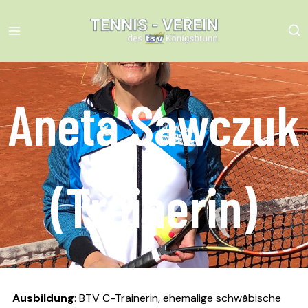
Skip
to
content
Aneta Sawczuk
(Trainerin)
Ausbildung
: BTV C-Trainerin, ehemalige schwäbische