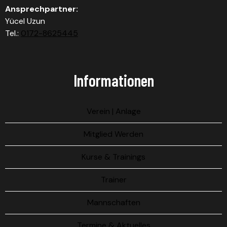
Ansprechpartner:
Yücel Uzun
Tel.:
0172-8625445
Informationen
Verein | Anlage
Mitglied Werden
Kurse & Trainings
Trainer
Mannschaften
Termine & Aktuelles